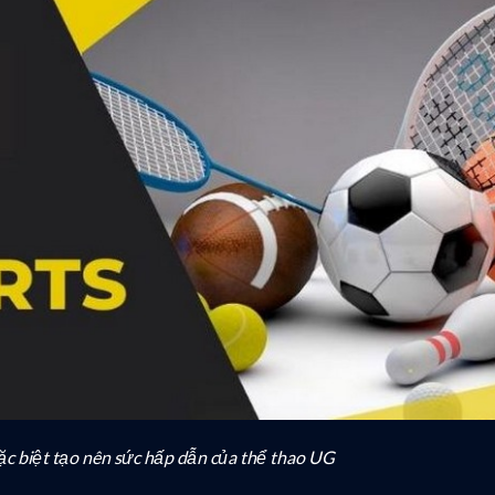
c biệt tạo nên sức hấp dẫn của thể thao UG