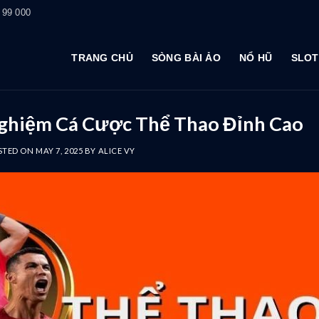
 99 000
TRANG CHỦ
SÒNG BÀI ẢO
NỔ HŨ
SLOT
Nghiệm Cá Cược Thể Thao Đỉnh Cao
STED ON
MAY 7, 2025
BY
ALICE VY