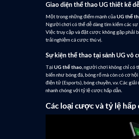
Giao diện thể thao UG thiết kế d
Một trong những điểm mạnh của
UG thể t
Người chơi có thể dễ dàng tìm kiếm các sự k
Việc truy cập và đặt cược không gặp phải b
trải nghiệm cá cược thú vị.
Sự kiện thể thao tại sảnh UG vô 
Tại
UG thể thao
, người chơi không chỉ có
biến như bóng đá, bóng rổ mà còn có cơ hội
điện tử (Esports), bóng chuyền, v.v. Các gi
nhanh chóng với tỷ lệ cược hấp dẫn.
Các loại cược và tỷ lệ hấp