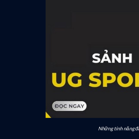
Những tính năng đặ