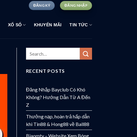
ĐĂNG KÝ
ĐĂNG NHẬP
XỔ SỐ
KHUYẾN MÃI
TIN TỨC
RECENT POSTS
Đăng Nhập Bayclub Có Khó
Không? Hướng Dẫn Từ A Đến
Z
Thưởng nạp, hoàn trả hấp dẫn
khi Tin88 & Hong88 về Ball88
Biaomtv – Website Xem Bóng