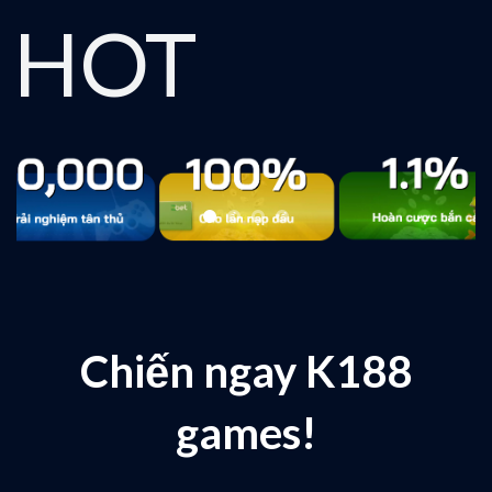
HOT
Chiến ngay K188
games!