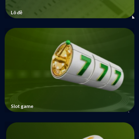
Lô đề
Slot game