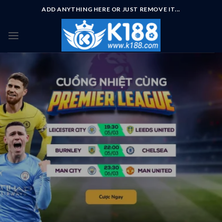
Skip
ADD ANYTHING HERE OR JUST REMOVE IT...
to
content