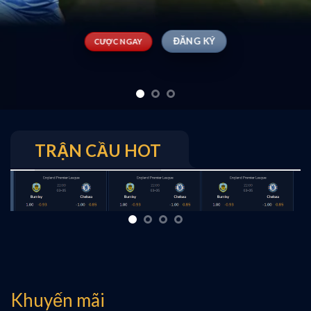
ĐĂNG KÝ
CƯỢC NGAY
TRẬN CẦU HOT
CƯỢC
CƯỢC
CƯỢC
NGAY
NGAY
NGAY
Khuyến mãi