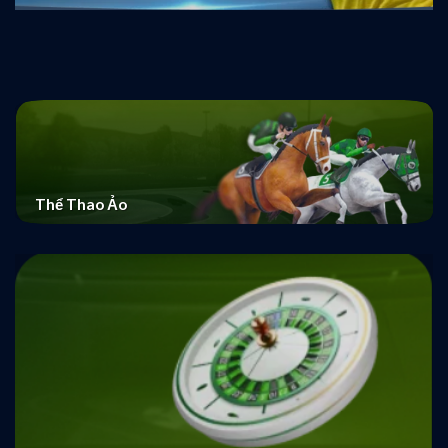
Thể Thao Ảo