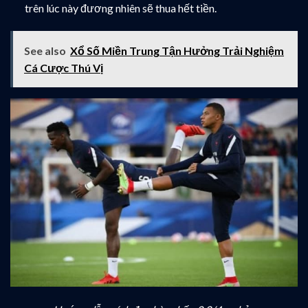
trên lúc này đương nhiên sẽ thua hết tiền.
See also
Xổ Số Miền Trung Tận Hưởng Trải Nghiệm
Cá Cược Thú Vị