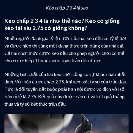
Kèo chấp 2 3 4 là sao
Kèo chấp 2 3 4 là như thế nào? Kèo có giống
kèo tài xỉu 2.75 có giống không?
Nhiều người đánh giá tỷ lệ cược của hai kèo đều có tỷ lệ 3/4
và được hiển thị cùng một dạng thức trên bảng của nhà cái.
Cả hai cách thức cược kèo đều cho phép người chơi có thể
cho cược hiệp 1 hoặc cược toàn trận đều được.
Những tính chất của hai kèo chơi cũng có sự khác nhau nhất
định. Với kèo cược chấp 2.75, khi xem xét tỷ số của trận đấu.
Tức là đổi tuyển bắt buộc phải hơn hội được vô địch với số
bàn tỷ lệ là 2.75. Kết quả này được căn cứ và kết quả thắng
thua và tỷ số kết thúc trận đấu.