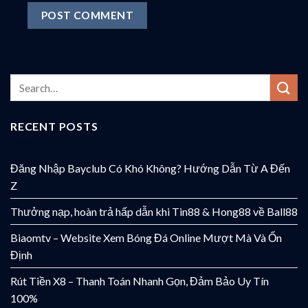
RECENT POSTS
Đăng Nhập Bayclub Có Khó Không? Hướng Dẫn Từ A Đến
Z
Thưởng nạp, hoàn trả hấp dẫn khi Tin88 & Hong88 về Ball88
Biaomtv – Website Xem Bóng Đá Online Mượt Mà Và Ổn
Định
Rút Tiền X8 – Thanh Toán Nhanh Gọn, Đảm Bảo Uy Tín
100%