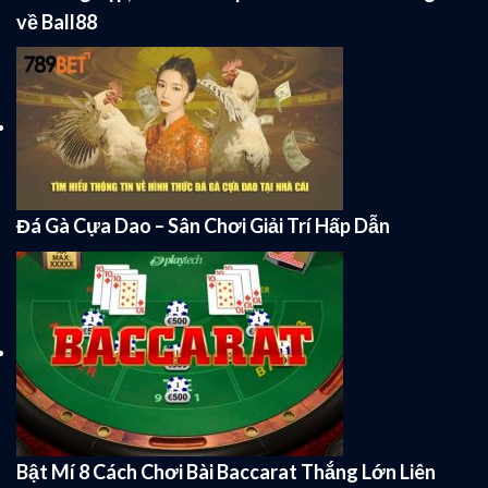
về Ball88
Đá Gà Cựa Dao – Sân Chơi Giải Trí Hấp Dẫn
Bật Mí 8 Cách Chơi Bài Baccarat Thắng Lớn Liên