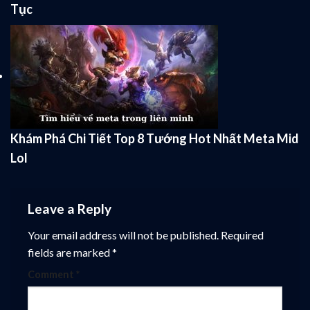
Tục
Khám Phá Chi Tiết Top 8 Tướng Hot Nhất Meta Mid
Lol
Leave a Reply
Your email address will not be published.
Required
fields are marked
*
Comment
*