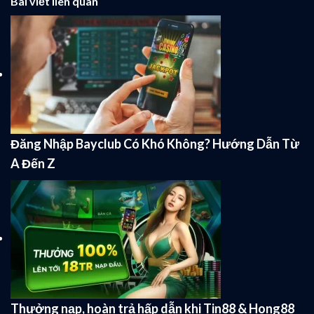
Bài viết liên quan
Đăng Nhập Bayclub Có Khó Không? Hướng Dẫn Từ
A Đến Z
Thưởng nạp, hoàn trả hấp dẫn khi Tin88 & Hong88