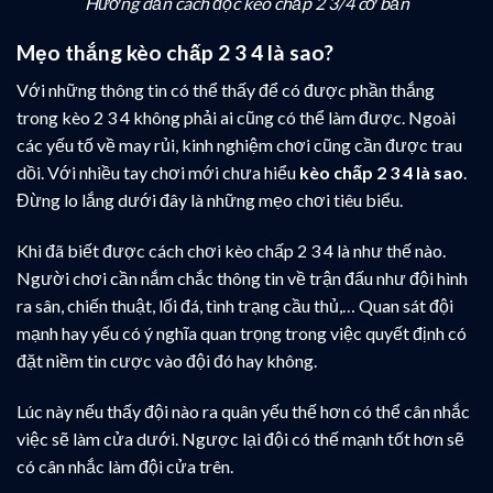
Hướng dẫn cách đọc kèo chấp 2 3/4 cơ bản
Mẹo thắng kèo chấp 2 3 4 là sao?
Với những thông tin có thể thấy để có được phần thắng
trong kèo 2 3 4 không phải ai cũng có thể làm được. Ngoài
các yếu tố về may rủi, kinh nghiệm chơi cũng cần được trau
dồi. Với nhiều tay chơi mới chưa hiểu
kèo chấp 2 3 4 là sao
.
Đừng lo lắng dưới đây là những mẹo chơi tiêu biểu.
Khi đã biết được cách chơi kèo chấp 2 3 4 là như thế nào.
Người chơi cần nắm chắc thông tin về trận đấu như đội hình
ra sân, chiến thuật, lối đá, tình trạng cầu thủ,… Quan sát đội
mạnh hay yếu có ý nghĩa quan trọng trong việc quyết định có
đặt niềm tin cược vào đội đó hay không.
Lúc này nếu thấy đội nào ra quân yếu thế hơn có thể cân nhắc
việc sẽ làm cửa dưới. Ngược lại đội có thế mạnh tốt hơn sẽ
có cân nhắc làm đội cửa trên.