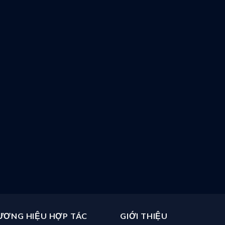
ƯƠNG HIỆU HỢP TÁC
GIỚI THIỆU