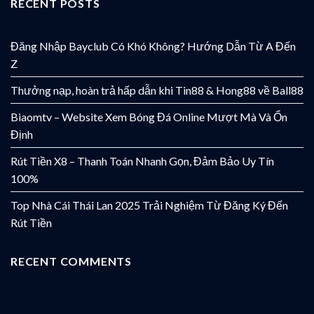
RECENT POSTS
Đăng Nhập Bayclub Có Khó Không? Hướng Dẫn Từ A Đến
Z
Thưởng nạp, hoàn trả hấp dẫn khi Tin88 & Hong88 về Ball88
Biaomtv – Website Xem Bóng Đá Online Mượt Mà Và Ổn
Định
Rút Tiền X8 – Thanh Toán Nhanh Gọn, Đảm Bảo Uy Tín
100%
Top Nhà Cái Thái Lan 2025 Trải Nghiệm Từ Đăng Ký Đến
Rút Tiền
RECENT COMMENTS