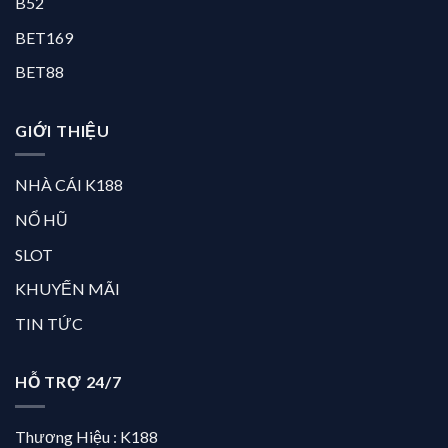
B52
BET169
BET88
GIỚI THIỆU
NHÀ CÁI K188
NỔ HŨ
SLOT
KHUYẾN MÃI
TIN TỨC
HỖ TRỢ 24/7
Thương Hiệu : K188