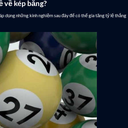
ề về kép bằng?
áp dụng những kinh nghiệm sau đây để có thể gia tăng tỷ lệ thắng