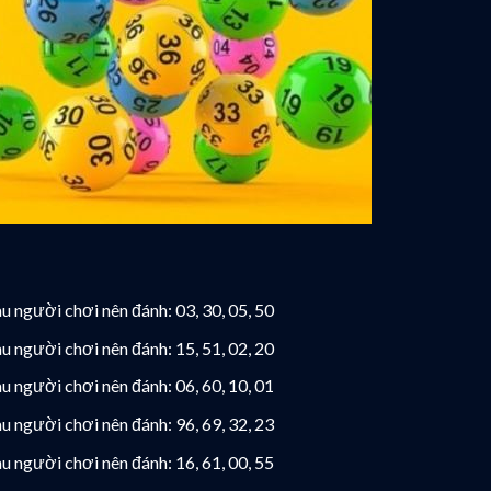
u người chơi nên đánh: 03, 30, 05, 50
u người chơi nên đánh: 15, 51, 02, 20
u người chơi nên đánh: 06, 60, 10, 01
u người chơi nên đánh: 96, 69, 32, 23
u người chơi nên đánh: 16, 61, 00, 55