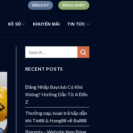
ĐĂNG KÝ
ĐĂNG NHẬP
XỔ SỐ
KHUYẾN MÃI
TIN TỨC
RECENT POSTS
Đăng Nhập Bayclub Có Khó
Không? Hướng Dẫn Từ A Đến
Z
Thưởng nạp, hoàn trả hấp dẫn
khi Tin88 & Hong88 về Ball88
Biaomtv – Website Xem Bóng