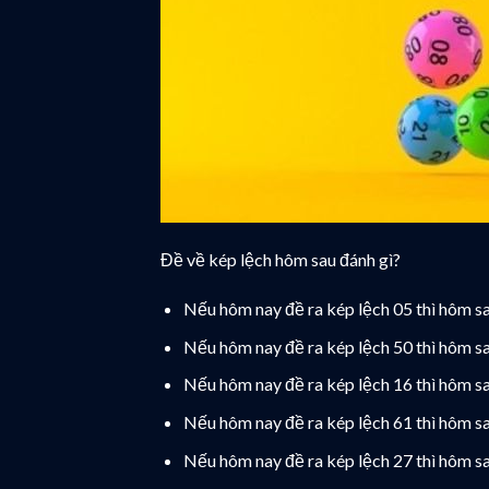
Đề về kép lệch hôm sau đánh gì?
Nếu hôm nay đề ra kép lệch 05 thì hôm sa
Nếu hôm nay đề ra kép lệch 50 thì hôm sa
Nếu hôm nay đề ra kép lệch 16 thì hôm sa
Nếu hôm nay đề ra kép lệch 61 thì hôm sa
Nếu hôm nay đề ra kép lệch 27 thì hôm sa