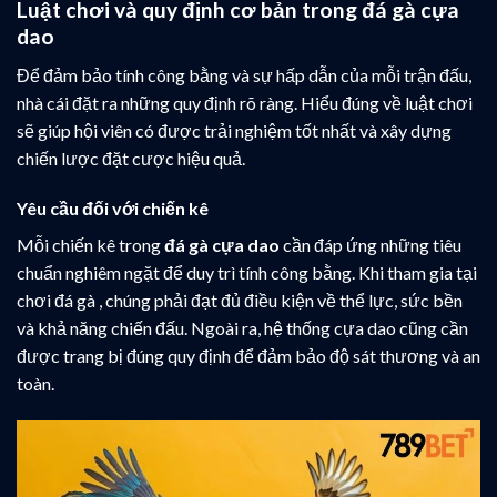
Luật chơi và quy định cơ bản trong đá gà cựa
dao
Để đảm bảo tính công bằng và sự hấp dẫn của mỗi trận đấu,
nhà cái đặt ra những quy định rõ ràng. Hiểu đúng về luật chơi
sẽ giúp hội viên có được trải nghiệm tốt nhất và xây dựng
chiến lược đặt cược hiệu quả.
Yêu cầu đối với chiến kê
Mỗi chiến kê trong
đá gà cựa dao
cần đáp ứng những tiêu
chuẩn nghiêm ngặt để duy trì tính công bằng. Khi tham gia tại
chơi đá gà , chúng phải đạt đủ điều kiện về thể lực, sức bền
và khả năng chiến đấu. Ngoài ra, hệ thống cựa dao cũng cần
được trang bị đúng quy định để đảm bảo độ sát thương và an
toàn.