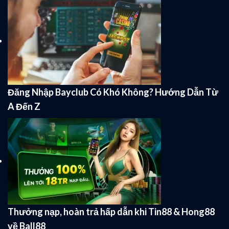
Đăng Nhập Bayclub Có Khó Không? Hướng Dẫn Từ
A Đến Z
Thưởng nạp, hoàn trả hấp dẫn khi Tin88 & Hong88
về Ball88