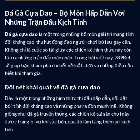
Đá Gà Cựa Dao – Bộ Môn Hấp Dẫn Với
Những Trận Đấu Kịch Tính
Đá gà cựa dao
là một trong những bộ môn giải trí mang tính
đối kháng cao, thu hút đông đảo người chơi bởi sự gay cấn.
Không chỉ là cuộc so tài giữa các chiến kê, hình thức này còn
tạo ra những trận đấu mãn nhãn. Trong bài viết này, 789Bet
sẽ giúp bạn khám phá chi tiết về luật chơi và những điều cần
biết khi tham gia.
Đôi nét khái quát về đá gà cựa dao
Đây là một trong những hình thức thi đấu hấp dẫn, nổi bật
bởi tính đối kháng cao và những pha ra đòn mạnh mẽ. Không
giống như đá gà truyền thống, các chiến kê tại sân chơi này
được trang bị vũ khí sắc bén, qua đó làm tăng thêm sự kịch
tính.