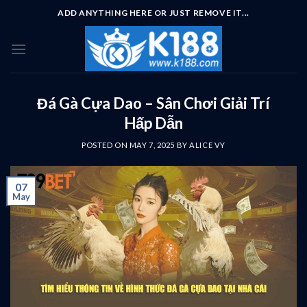
Skip
ADD ANYTHING HERE OR JUST REMOVE IT...
to
content
Đá Gà Cựa Dao – Sân Chơi Giải Trí
Hấp Dẫn
POSTED ON
MAY 7, 2025
BY
ALICE VY
07
May