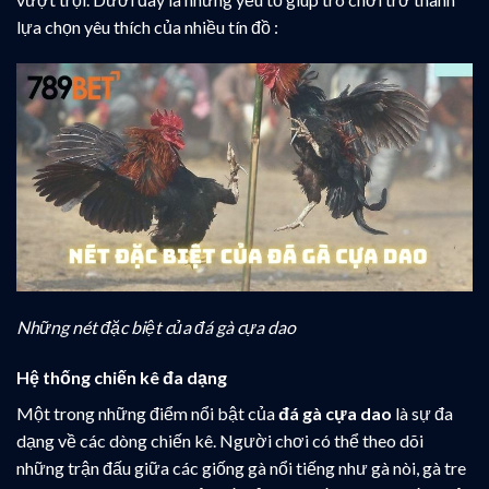
lựa chọn yêu thích của nhiều tín đồ :
Những nét đặc biệt của đá gà cựa dao
Hệ thống chiến kê đa dạng
Một trong những điểm nổi bật của
đá gà cựa dao
là sự đa
dạng về các dòng chiến kê. Người chơi có thể theo dõi
những trận đấu giữa các giống gà nổi tiếng như gà nòi, gà tre