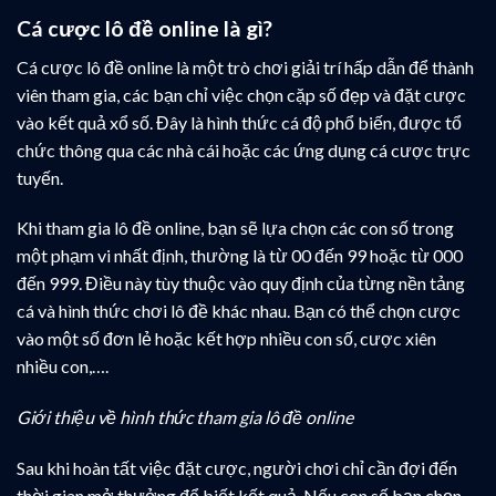
Cá cược lô đề online là gì?
Cá cược lô đề online là một trò chơi giải trí hấp dẫn để thành
viên tham gia, các bạn chỉ việc chọn cặp số đẹp và đặt cược
vào kết quả xổ số. Đây là hình thức cá độ phổ biến, được tổ
chức thông qua các nhà cái hoặc các ứng dụng cá cược trực
tuyến.
Khi tham gia lô đề online, bạn sẽ lựa chọn các con số trong
một phạm vi nhất định, thường là từ 00 đến 99 hoặc từ 000
đến 999. Điều này tùy thuộc vào quy định của từng nền tảng
cá và hình thức chơi lô đề khác nhau. Bạn có thể chọn cược
vào một số đơn lẻ hoặc kết hợp nhiều con số, cược xiên
nhiều con,….
Giới thiệu về hình thức tham gia lô đề online
Sau khi hoàn tất việc đặt cược, người chơi chỉ cần đợi đến
thời gian mở thưởng để biết kết quả. Nếu con số bạn chọn