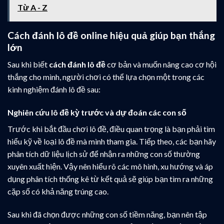
Từ A - Z
Cách đánh lô đề online hiệu quả giúp bạn thắng
lớn
Sau khi biết
cách đánh lô đề
cơ bản và muốn nâng cao cơ hội
thắng cho mình, người chơi có thể lựa chọn một trong các
kinh nghiệm đánh lô đề sau:
Nghiên cứu lô đề kỳ trước và dự đoán các con số
Trước khi bắt đầu chơi lô đề, điều quan trọng là bạn phải tìm
hiểu kỹ về loại lô đề mà mình tham gia. Tiếp theo, các bạn hãy
phân tích dữ liệu lịch sử để nhận ra những con số thường
xuyên xuất hiện. Vậy nên hiểu rõ các mô hình, xu hướng và áp
dụng phân tích thống kê từ kết quả sẽ giúp bạn tìm ra những
cặp số có khả năng trúng cao.
Sau khi đã chọn được những con số tiềm năng, bạn nên tập