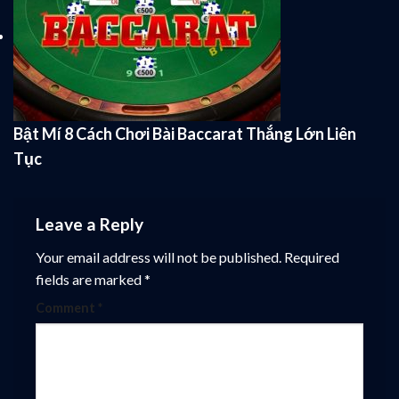
Bật Mí 8 Cách Chơi Bài Baccarat Thắng Lớn Liên
Tục
Leave a Reply
Your email address will not be published.
Required
fields are marked
*
Comment
*