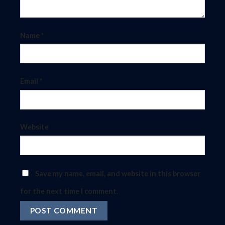
Name
*
Email
*
Website
Save my name, email, and website in this browser
for the next time I comment.