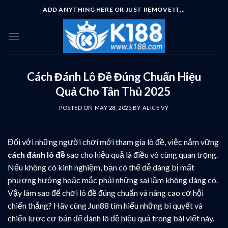
Skip
ADD ANYTHING HERE OR JUST REMOVE IT...
to
content
Cách Đánh Lô Đề Đúng Chuẩn Hiệu
Quả Cho Tân Thủ 2025
POSTED ON
MAY 28, 2025
BY
ALICE VY
Đối với những người chơi mới tham gia lô đề, việc nắm vững
cách đánh lô đề
sao cho hiệu quả là điều vô cùng quan trọng.
Nếu không có kinh nghiệm, bạn có thể dễ dàng bị mất
phương hướng hoặc mắc phải những sai lầm không đáng có.
Vậy làm sao để chơi lô đề đúng chuẩn và nâng cao cơ hội
chiến thắng? Hãy cùng Jun88 tìm hiểu những bí quyết và
chiến lược cơ bản để đánh lô đề hiệu quả trong bài viết này.