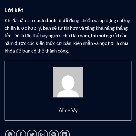
Lời kết
Khi đã nắm rõ
cách đánh lô đề
đúng chuẩn và áp dụng những
chiến lược hợp lý, bạn sẽ tự tin hơn và tăng khả năng thắng
lớn. Dù là tân thủ hay người chơi lâu năm, thì mỗi người cần
nắm được các kiến thức cơ bản, kiên nhẫn và học hỏi là chìa
khóa để bạn có thể thành công.
Alice Vy