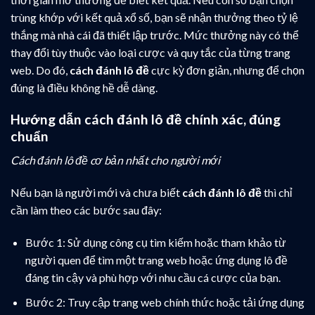
trùng khớp với kết quả xổ số, bạn sẽ nhận thưởng theo tỷ lệ
thắng mà nhà cái đã thiết lập trước. Mức thưởng này có thể
thay đổi tùy thuộc vào loại cược và quy tắc của từng trang
web. Do đó,
cách đánh lô đề
cực kỳ đơn giản, nhưng để chọn
đúng là điều không hề dễ dàng.
Hướng dẫn cách đánh lô đề chính xác, đúng
chuẩn
Cách đánh lô đề cơ bản nhất cho người mới
Nếu bạn là người mới và chưa biết
cách đánh lô đề
thì chỉ
cần làm theo các bước sau đây:
Bước 1: Sử dụng công cụ tìm kiếm hoặc tham khảo từ
người quen để tìm một trang web hoặc ứng dụng lô đề
đáng tin cậy và phù hợp với nhu cầu cá cược của bạn.
Bước 2: Truy cập trang web chính thức hoặc tải ứng dụng