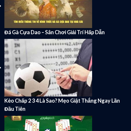
Đá Gà Cựa Dao – Sân Chơi Giải Trí Hấp Dẫn
Kèo Chấp 2 3 4 Là Sao? Mẹo Giật Thắng Ngay Lần
Đầu Tiên