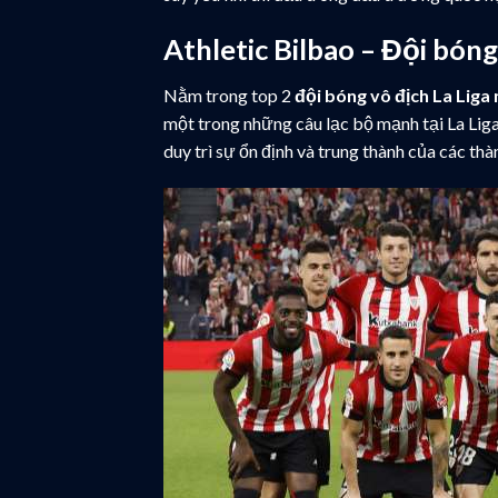
Athletic Bilbao – Đội bóng
Nằm trong top 2
đội bóng vô địch La Liga
một trong những câu lạc bộ mạnh tại La Liga
duy trì sự ổn định và trung thành của các thà