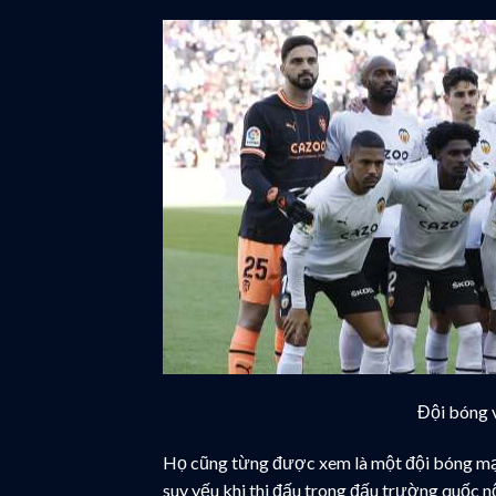
Đội bóng v
Họ cũng từng được xem là một đội bóng mạnh
suy yếu khi thi đấu trong đấu trường quốc n