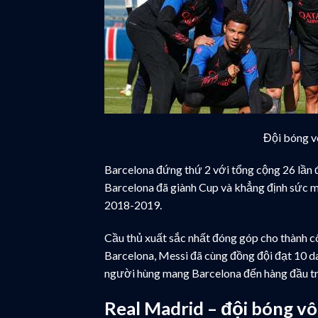
Đội bóng vô
Barcelona đứng thứ 2 với tổng cộng 26 lần đ
Barcelona đã giành Cup và khẳng định sức m
2018-2019.
Cầu thủ xuất sắc nhất đóng góp cho thành c
Barcelona, Messi đã cùng đồng đội đạt 10 da
người hùng mang Barcelona đến hàng đầu tr
Real Madrid – đội bóng vô