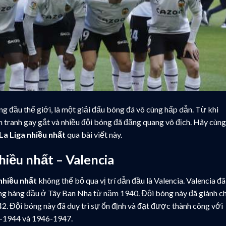
ng đầu thế giới, là một giải đấu bóng đá vô cùng hấp dẫn. Từ khi
 tranh gay gắt và nhiều đội bóng đã đăng quang vô địch. Hãy cùng
La Liga nhiều nhất
qua bài viết này.
hiều nhất – Valencia
 nhiều nhất
không thể bỏ qua vị trí dẫn đầu là Valencia. Valencia đã
óng hàng đầu ở Tây Ban Nha từ năm 1940. Đội bóng này đã giành c
42. Đội bóng này đã duy trì sự ổn định và đạt được thành công với
43-1944 và 1946-1947.