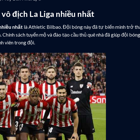
 vô địch La Liga nhiều nhất
 nhiều nhất
là Athletic Bilbao. Đội bóng này đã tự biến mình trở t
. Chính sách tuyển mộ và đào tạo cầu thủ quê nhà đã giúp đội bón
nh viên trong đội.