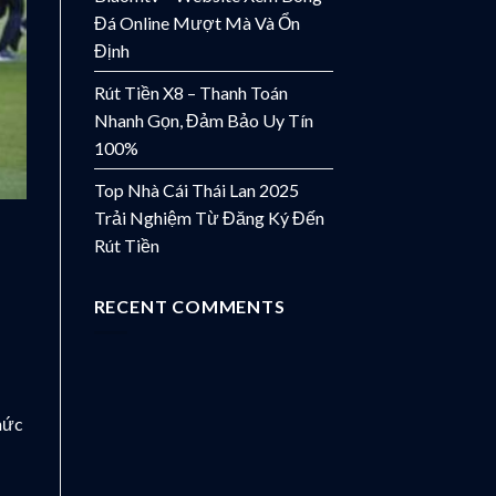
Đá Online Mượt Mà Và Ổn
Định
Rút Tiền X8 – Thanh Toán
Nhanh Gọn, Đảm Bảo Uy Tín
100%
Top Nhà Cái Thái Lan 2025
Trải Nghiệm Từ Đăng Ký Đến
Rút Tiền
RECENT COMMENTS
hức