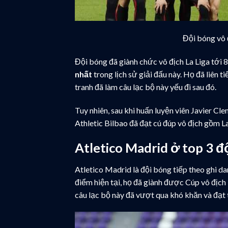
Đội bóng vô đ
Đội bóng đã giành chức vô địch La Liga tới 8 
nhất
trong lịch sử giải đấu này. Họ đã liên t
tranh đã làm câu lạc bộ này yếu đi sau đó.
Tuy nhiên, sau khi huấn luyện viên Javier Cl
Athletic Bilbao đã đạt cú đúp vô địch gồm L
Atletico Madrid ở top 3 độ
Atletico Madrid là đội bóng tiếp theo ghi da
điểm hiện tại, họ đã giành được Cúp vô địch 
câu lạc bộ này đã vượt qua khó khăn và đạt 