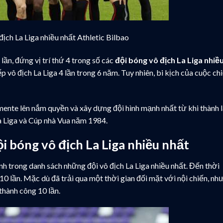
ịch La Liga nhiều nhất Athletic Bilbao
lần, đứng vị trí thứ 4 trong số các
đội bóng vô địch La Liga nhiề
iếp vô địch La Liga 4 lần trong 6 năm. Tuy nhiên, bi kịch của cuộc ch
emente lên nắm quyền và xây dựng đội hình mạnh nhất từ khi thành l
a Liga và Cúp nhà Vua năm 1984.
i bóng vô địch La Liga nhiều nhất
nh trong danh sách những đội vô địch La Liga nhiều nhất. Đến thời
10 lần. Mặc dù đã trải qua một thời gian đối mặt với nội chiến, nh
thành công 10 lần.