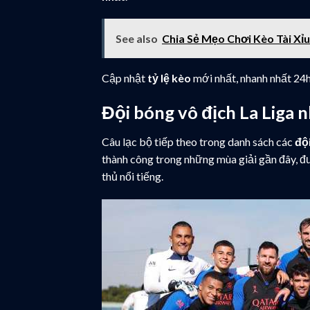
See also
Chia Sẻ Mẹo Chơi Kèo Tài Xỉ
Cập nhật
tỷ lệ kèo
mới nhất, nhanh nhất 24h
Đội bóng vô địch La Liga 
Câu lạc bộ tiếp theo trong danh sách các
đội
thành công trong những mùa giải gần đây, đ
thủ nổi tiếng.