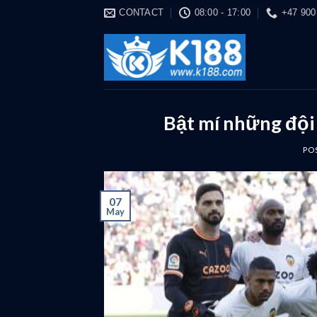
Skip
CONTACT
08:00 - 17:00
+47 900
to
content
Bật mí những đội 
PO
07
May