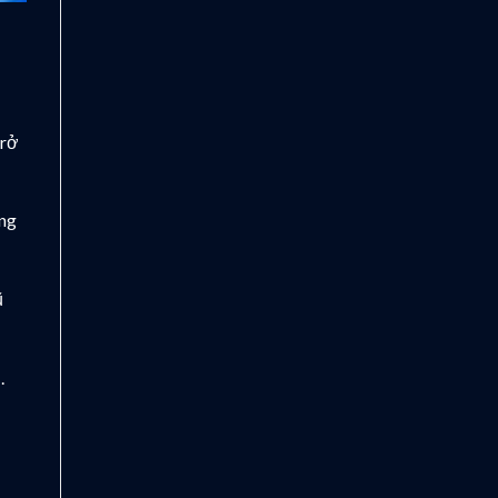
trở
ung
ũ
.