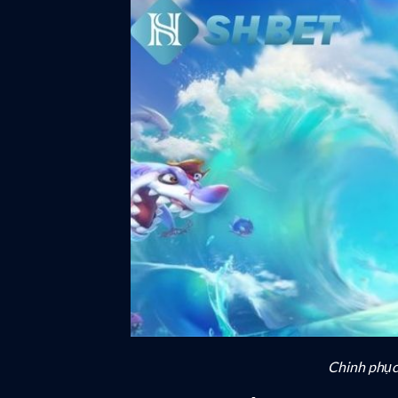
Chinh phục 