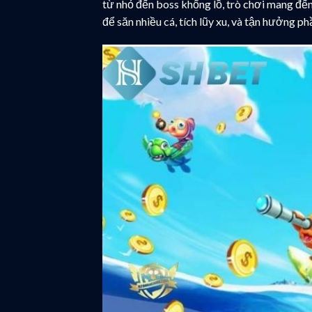
từ nhỏ đến boss khổng lồ, trò chơi mang đến
để săn nhiều cá, tích lũy xu, và tận hưởng ph