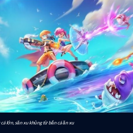
cá lớn, săn xu khủng từ bắn cá ăn xu