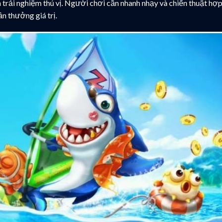
 trải nghiệm thú vị. Người chơi cần nhanh nhạy và chiến thuật hợp
ần thưởng giá trị.