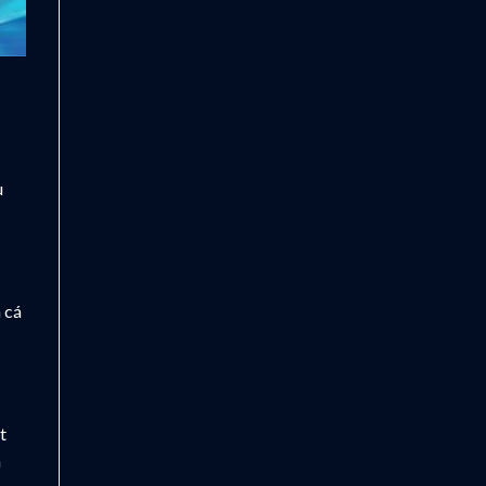
u
 cá
t
m