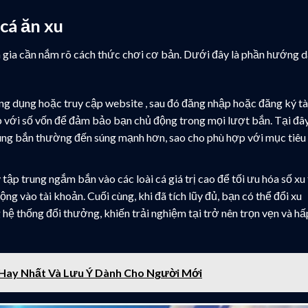
cá ăn xu
m gia cần nắm rõ cách thức chơi cơ bản. Dưới đây là phần hướng 
ứng dụng hoặc truy cập website , sau đó đăng nhập hoặc đăng ký tà
 với số vốn để đảm bảo bạn chủ động trong mọi lượt bắn. Tại đây
súng bắn thường đến súng mạnh hơn, sao cho phù hợp với mục tiêu
y tập trung ngắm bắn vào các loài cá giá trị cao để tối ưu hóa số xu
ộng vào tài khoản. Cuối cùng, khi đã tích lũy đủ, bạn có thể đổi xu
hệ thống đổi thưởng, khiến trải nghiệm tại trở nên trọn vẹn và hấ
Hay Nhất Và Lưu Ý Dành Cho Người Mới