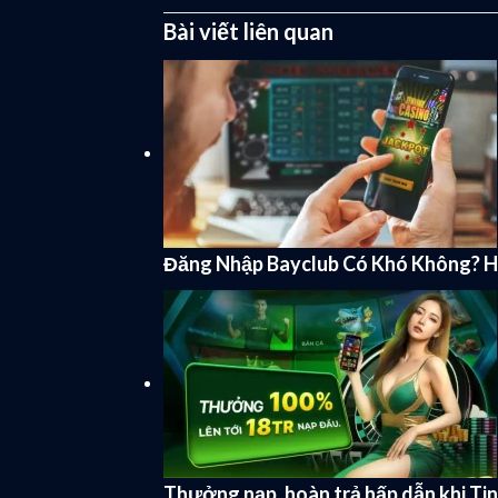
Bài viết liên quan
Đăng Nhập Bayclub Có Khó Không? 
Thưởng nạp, hoàn trả hấp dẫn khi Ti