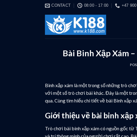
Skip
CONTACT
08:00 - 17:00
+47 900
to
content
Bài Binh Xập Xám 
PO
Binh xập xám là một trong số những trò chơi
với một số trò chơi bài khác. Đây là một t
qua. Cùng tìm hiểu chi tiết về bài Binh xập x
Giới thiệu về bài binh xập
Trò chơi bài binh xập xám có nguồn gốc từ T
và trí thông minh của người chơi rất cao. Bà