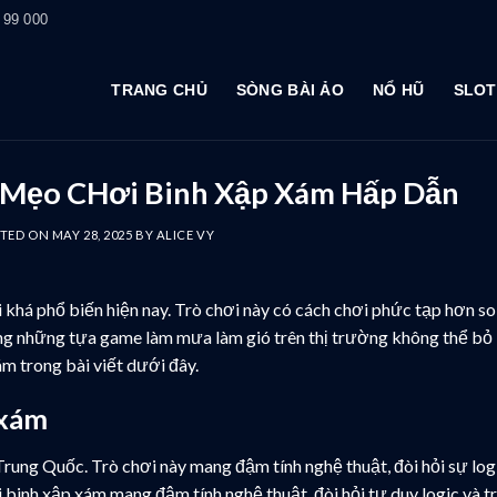
 99 000
TRANG CHỦ
SÒNG BÀI ẢO
NỔ HŨ
SLOT
– Mẹo CHơi Binh Xập Xám Hấp Dẫn
STED ON
MAY 28, 2025
BY
ALICE VY
 khá phổ biến hiện nay. Trò chơi này có cách chơi phức tạp hơn so
rong những tựa game làm mưa làm gió trên thị trường không thể bỏ
ám trong bài viết dưới đây.
 xám
rung Quốc. Trò chơi này mang đậm tính nghệ thuật, đòi hỏi sự log
i binh xập xám mang đậm tính nghệ thuật, đòi hỏi tư duy logic và tr