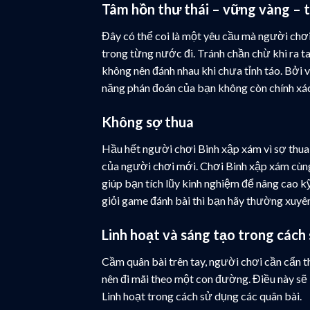
Tâm hồn thư thái – vững vàng – t
Đây có thể coi là một yêu cầu mà người chơi
trong từng nước đi. Tránh chần chừ khi ra t
không nên đánh nhau khi chưa tỉnh táo. Bởi 
năng phán đoán của bạn không còn chính xác 
Không sợ thua
Hầu hết người chơi Binh xập xám vì sợ thua
của người chơi mới. Chơi Binh xập xám cùng 
giúp bạn tích lũy kinh nghiệm để nâng cao k
giỏi game đánh bài thì bạn hãy thường xuyên
Linh hoạt và sáng tạo trong cách 
Cầm quân bài trên tay, người chơi cần cẩn t
nên đi mãi theo một con đường. Điều này sẽ
Linh hoạt trong cách sử dụng các quân bài.