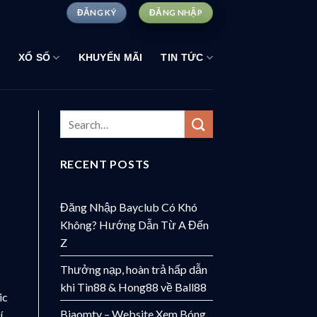
ĐĂNG KÝ
ĐĂNG NHẬP
XỔ SỐ
KHUYẾN MÃI
TIN TỨC
RECENT POSTS
Đăng Nhập Bayclub Có Khó
Không? Hướng Dẫn Từ A Đến
Z
Thưởng nạp, hoàn trả hấp dẫn
khi Tin88 & Hong88 về Ball88
ic
Biaomtv – Website Xem Bóng
í