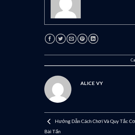
Ca
ALICE VY
Hướng Dẫn Cách Chơi Và Quy Tắc Cơ
Bài Tấn