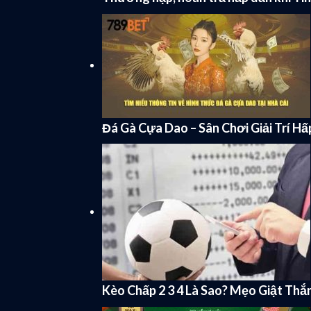
Đá Gà Cựa Dao – Sân Chơi Giải Trí H
Kèo Chấp 2 3 4 Là Sao? Mẹo Giật Thắ