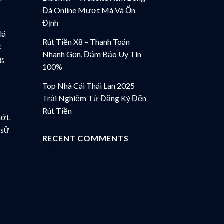
Đá Online Mượt Mà Và Ổn
Định
lá
Rút Tiền X8 – Thanh Toán
c
Nhanh Gọn, Đảm Bảo Uy Tín
ng
100%
Top Nhà Cái Thái Lan 2025
Trải Nghiệm Từ Đăng Ký Đến
Rút Tiền
ới.
 sử
RECENT COMMENTS