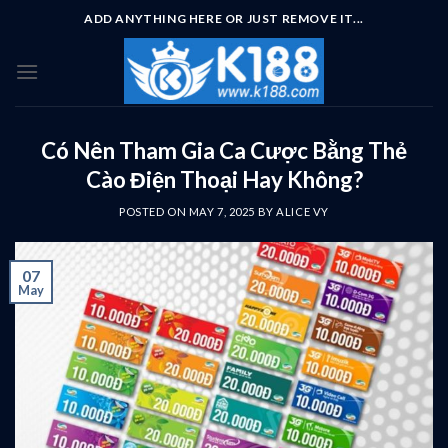
Skip
ADD ANYTHING HERE OR JUST REMOVE IT...
to
content
Có Nên Tham Gia Ca Cược Bằng Thẻ
Cào Điện Thoại Hay Không?
POSTED ON
MAY 7, 2025
BY
ALICE VY
07
May