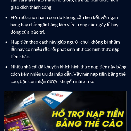
giao dịch thành công.
Hơn nữa, nó nhanh còn do không cần liên kết với ngân
hàng hay chờ ngân hàng làm việc trong các ngày lễ hay
đóng cửa bảo trì.
Nạp tiền theo cách này giúp người chơi không bị nhầm
lẫn hay có nhiều rắc rối phát sinh như các hình thức nạp
tiền khác.
Nhiều nhà cái đã khuyến khích hình thức nạp tiền này bằng
cách kèm nhiều ưu đãi hấp dẫn. Vậy nên nạp tiền bằng thẻ
cào, bạn còn nhận được khuyến mãi xịn sò.