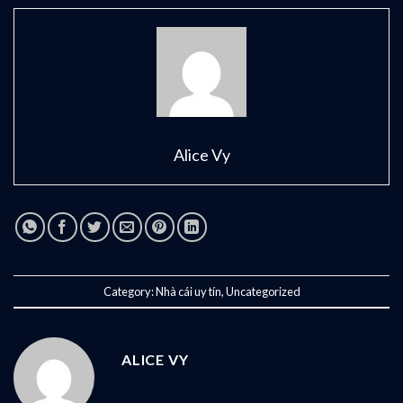
Alice Vy
Category:
Nhà cái uy tín
,
Uncategorized
ALICE VY