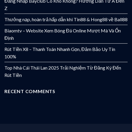
Đăng Nhập Bayclub Có Khó Không? Hướng Dẫn Từ A Đến
Z
Thưởng nạp, hoàn trả hấp dẫn khi Tin88 & Hong88 về Ball88
Biaomtv – Website Xem Bóng Đá Online Mượt Mà Và Ổn
Định
Rút Tiền X8 – Thanh Toán Nhanh Gọn, Đảm Bảo Uy Tín
100%
Top Nhà Cái Thái Lan 2025 Trải Nghiệm Từ Đăng Ký Đến
Rút Tiền
RECENT COMMENTS