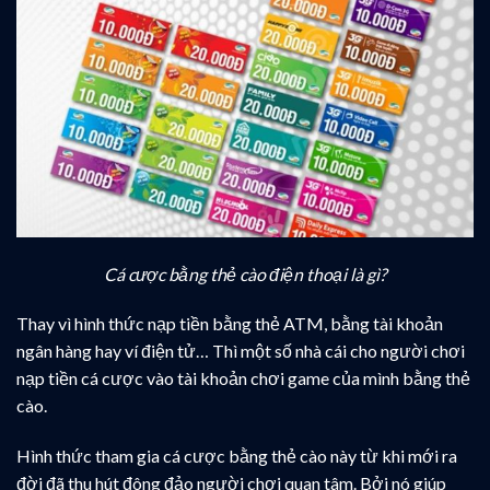
Cá cược bằng thẻ cào điện thoại là gì?
Thay vì hình thức nạp tiền bằng thẻ ATM, bằng tài khoản
ngân hàng hay ví điện tử… Thì một số nhà cái cho người chơi
nạp tiền cá cược vào tài khoản chơi game của mình bằng thẻ
cào.
Hình thức tham gia cá cược bằng thẻ cào này từ khi mới ra
đời đã thu hút đông đảo người chơi quan tâm. Bởi nó giúp