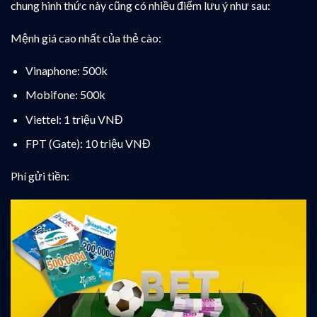
chung hình thức này cũng có nhiều điểm lưu ý như sau:
Mệnh giá cao nhất của thẻ cào:
Vinaphone: 500k
Mobifone: 500k
Viettel: 1 triệu VNĐ
FPT (Gate): 10 triệu VNĐ
Phí gửi tiền: