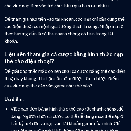
cho việc nạp tiền vào trò chơi hiệu quả hơn rất nhiều.
Để tham gia nạp tiền vào tài khoản, các bạn chỉ cần dùng thẻ
cào điện thoại có mệnh giá tương thích là xong. Nhập mã số
theo hướng dẫn là có thể nhanh chóng có tiền trong tài
khoản.
Liệu nên tham gia cá cược bằng hình thức nạp
thẻ cào điện thoại?
Để giải đáp thắc mắc có nên chơi cá cược bằng thẻ cào điện
thoại hay không. Thì bạn cần nắm được ưu – nhược điểm
của việc nạp thẻ cào vào game như thế nào?
Ưu điểm:
Việc nạp tiền bằng hình thức thẻ cào rất nhanh chóng, dễ
dàng. Người chơi cá cược có thể dễ dàng mua thẻ nạp ở
bất kỳ nơi đâu và nạp vào tài khoản game của mình. Chỉ
sau vài giây nhập mà là hệ thống đã giúp bạn thực hiện